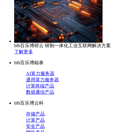
blb百乐博研云 研制一体化工业互联网解决方案
了解更多
blb百乐博鲲泰
AI算力服务器
通用算力服务器
计算终端产品
数据通信产品
blb百乐博云科
存储产品
计算产品
安全产品