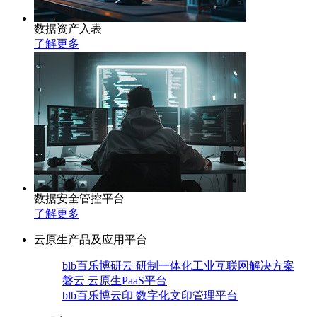
数据资产入表
了解更多
数据安全管控平台
了解更多
云原生产品及应用平台
blb百乐博研云 研制一体化工业互联网解决方案
磐云 云原生PaaS平台
blb百乐博云印 数字化文印管理平台