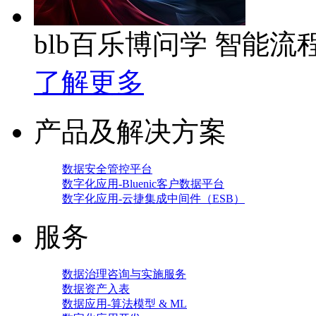
blb百乐博问学 智能流
了解更多
产品及解决方案
数据安全管控平台
数字化应用-Bluenic客户数据平台
数字化应用-云捷集成中间件（ESB）
服务
数据治理咨询与实施服务
数据资产入表
数据应用-算法模型 & ML