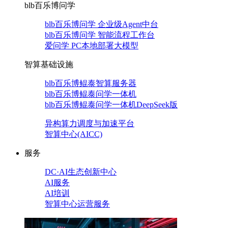
blb百乐博问学
blb百乐博问学 企业级Agent中台
blb百乐博问学 智能流程工作台
爱问学 PC本地部署大模型
智算基础设施
blb百乐博鲲泰智算服务器
blb百乐博鲲泰问学一体机
blb百乐博鲲泰问学一体机DeepSeek版
异构算力调度与加速平台
智算中心(AICC)
服务
DC·AI生态创新中心
AI服务
AI培训
智算中心运营服务