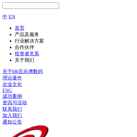
中
EN
首页
产品及服务
行业解决方案
合作伙伴
投资者关系
关于我们
关于blb百乐博数码
理论著作
企业文化
ESG
成功案例
资讯与活动
联系我们
加入我们
通知公告