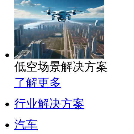
低空场景解决方案
了解更多
行业解决方案
汽车