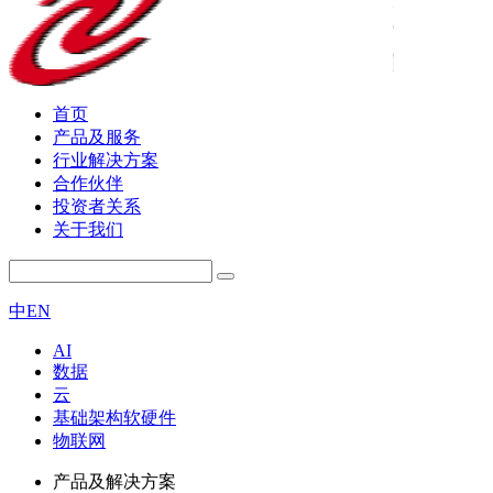
首页
产品及服务
行业解决方案
合作伙伴
投资者关系
关于我们
中
EN
AI
数据
云
基础架构软硬件
物联网
产品及解决方案