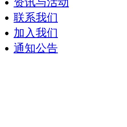
资讯与活动
联系我们
加入我们
通知公告